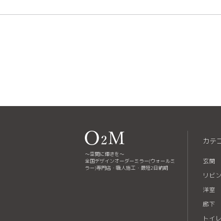
カテ
～空間に輝きを～
玄関
全国デザインオーダーミラー(ウォールミ
ラー)専門店・職人施工・最短2日納期
リビ
洋室
廊下
トイ