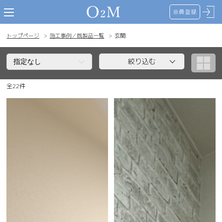
会員登録
toggle navigation
トップページ
施工事例／既製品一覧
玄関
絞り込む
全22件