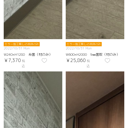
ミラー施工無しの本体のみ
ミラー施工無しの本体のみ
2022/10/31 Mon
2022/10/31 Mon
W240×H1280 糸面（材のみ）
W600×H2000 9㎜面取（材のみ）
￥7,370
￥25,860
税
税
込
込